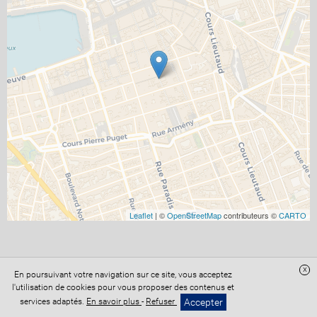
Leaflet
| ©
OpenStreetMap
contributeurs ©
CARTO
x
En poursuivant votre navigation sur ce site, vous acceptez
Site réalisé avec
Digital Avocat
l'utilisation de cookies pour vous proposer des contenus et
Accès administration
Confidentialité
Conditions Générales de Vente
Accepter
services adaptés.
En savoir plus
-
Refuser
Mentions légales