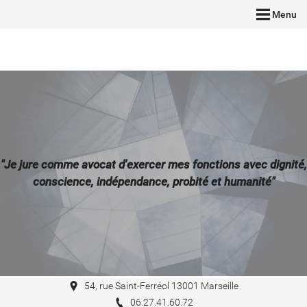
Menu
"Je jure comme avocat d'exercer mes fonctions avec dignité,
conscience, indépendance, probité et humanité"
54, rue Saint-Ferréol 13001 Marseille
06.27.41.60.72