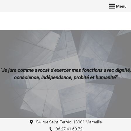
Menu
"Je jure comme avocat d'exercer mes fonctions avec dignité,
conscience, indépendance, probité et humanité"
54, rue Saint-Ferréol 13001 Marseille
06.27.41.60.72