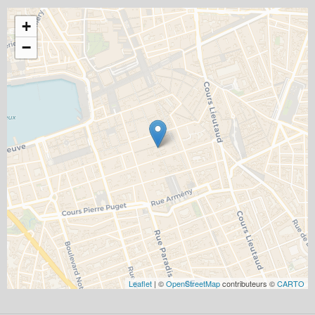
+
−
Leaflet
| ©
OpenStreetMap
contributeurs ©
CARTO