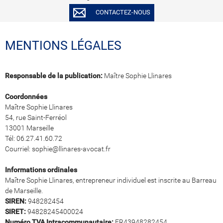
CONTACTEZ-NOUS
MENTIONS LÉGALES
Responsable de la publication:
Maître Sophie Llinares
Coordonnées
Maître Sophie Llinares
54, rue Saint-Ferréol
13001 Marseille
Tél: 06.27.41.60.72
Courriel: sophie@llinares-avocat.fr
Informations ordinales
Maître Sophie Llinares, entrepreneur individuel est inscrite au Barreau
de Marseille.
SIREN:
948282454
SIRET:
94828245400024
Numéro TVA Intracommunautaire:
FR43948282454